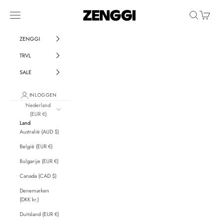
Naar inhoud
ZENGGI & TRVL by ZENG
Menu
Zoeken
Winkelw
ZENGGI
TRVL
SALE
INLOGGEN
Nederland
(EUR €)
Land
Australië (AUD $)
België (EUR €)
Bulgarije (EUR €)
Canada (CAD $)
Denemarken
(DKK kr.)
Duitsland (EUR €)