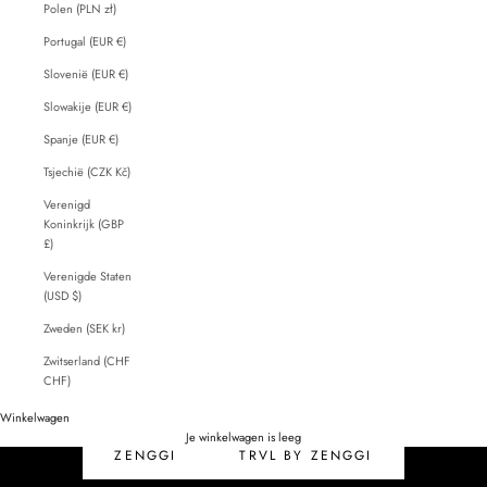
Polen (PLN zł)
Portugal (EUR €)
Slovenië (EUR €)
Slowakije (EUR €)
Spanje (EUR €)
Tsjechië (CZK Kč)
Verenigd
Koninkrijk (GBP
£)
Verenigde Staten
(USD $)
Zweden (SEK kr)
Zwitserland (CHF
CHF)
Winkelwagen
SALE
Je winkelwagen is leeg
ZENGGI
TRVL BY ZENGGI