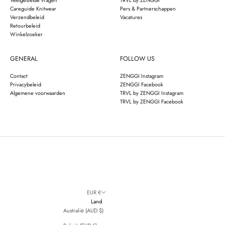
Veelgestelde vragen
TRVL by ZENGGI
Careguide Knitwear
Pers & Partnerschappen
Verzendbeleid
Vacatures
Retourbeleid
Winkelzoeker
GENERAL
FOLLOW US
Contact
ZENGGI Instagram
Privacybeleid
ZENGGI Facebook
Algemene voorwaarden
TRVL by ZENGGI Instagram
TRVL by ZENGGI Facebook
EUR €
Land
Australië (AUD $)