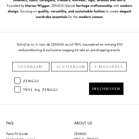
sweaters, coats, cardigans, trousers, knitwear, tops, dresses and skirts
.
Founded by
Marian Wigger
, ZENGGI blends
heritage craftsmanship
with
modern
design
, focusing on
quality, versatility, and sustainable fashion
to create
elegant
wardrobe essentials
for the
modern woman
.
Schrijf je nu in voor de ZENGGI en/of TRVL nieuwsbrief en ontvang €10
welkomstkorting & exclusieve toegang tot sale en pre-shopping events.
ZENGGI
INSCHRIJVEN
TRVL by ZENGGI
FAQ
ABOUT US
Pants Fit Guide
ZENGGI